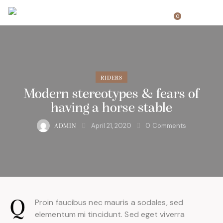
0
RIDERS
Modern stereotypes & fears of
having a horse stable
April 21, 2020
0
Comments
ADMIN
Proin faucibus nec mauris a sodales, sed
Q
elementum mi tincidunt. Sed eget viverra